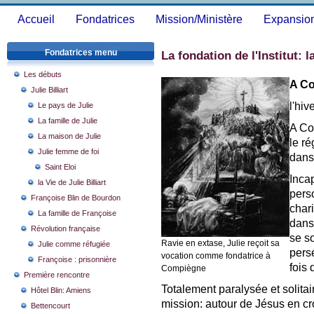
Accueil
Fondatrices
Mission/Ministère
Expansio
Fondatrices menu
La fondation de l'Institut: l
Les débuts
A C
Julie Billiart
l'hi
Le pays de Julie
La famille de Julie
A Co
La maison de Julie
le r
Julie femme de foi
dans
Saint Eloi
Inca
la Vie de Julie Billiart
perso
Françoise Blin de Bourdon
chari
La famille de Françoise
dans
Révolution française
se so
Ravie en extase, Julie reçoit sa
Julie comme réfugiée
pers
vocation comme fondatrice à
Françoise : prisonnière
fois 
Compiègne
Première rencontre
Totalement paralysée et solitair
Hôtel Blin: Amiens
mission: autour de Jésus en cro
Bettencourt