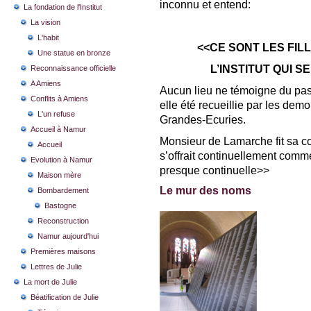
inconnu et entend:
La fondation de l'Institut
La vision
L'habit
<<CE SONT LES FIL
Une statue en bronze
L’INSTITUT QUI 
Reconnaissance officielle
A Amiens
Aucun lieu ne témoigne du pas
Conflits à Amiens
elle été recueillie par les de
L'un refuse
Grandes-Ecuries.
Accueil à Namur
Monsieur de Lamarche fit sa co
Accueil
s’offrait continuellement comme
Evolution à Namur
presque continuelle>>
Maison mère
Le mur des noms
Bombardement
Bastogne
Reconstruction
Namur aujourd'hui
Premières maisons
Lettres de Julie
La mort de Julie
Béatification de Julie