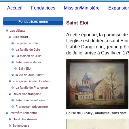
Accueil
Fondatrices
Mission/Ministère
Expansio
Fondatrices menu
Saint Eloi
Les débuts
A cette époque, la paroisse d
Julie Billiart
L’église est dédiée à saint Eloi
Le pays de Julie
L’abbé Dangicourt, jeune prêtr
La famille de Julie
de Julie, arrive à Cuvilly en 1
La maison de Julie
Julie femme de foi
Saint Eloi
la Vie de Julie Billiart
Françoise Blin de Bourdon
La famille de Françoise
Révolution française
Julie comme réfugiée
Françoise : prisonnière
Première rencontre
Eglise de Cuvilly , anonyme, sans date
Hôtel Blin: Amiens
Bettencourt