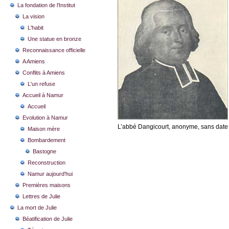
La fondation de l'Institut
La vision
L'habit
Une statue en bronze
Reconnaissance officielle
A Amiens
Conflits à Amiens
L'un refuse
Accueil à Namur
Accueil
Evolution à Namur
L’abbé Dangicourt, anonyme, sans date
Maison mère
Bombardement
Bastogne
Reconstruction
Namur aujourd'hui
Premières maisons
Lettres de Julie
La mort de Julie
Béatification de Julie