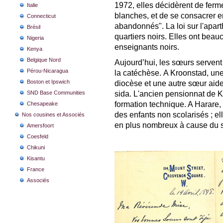
1972, elles décidèrent de ferme
Italie
blanches, et de se consacrer e
Connecticut
abandonnés". La loi sur l'apar
Brésil
quartiers noirs. Elles ont beau
Nigeria
enseignants noirs.
Kenya
Belgique Nord
Aujourd’hui, les sœurs servent
Pérou-Nicaragua
la catéchèse. A Kroonstad, un
Boston et Ipswich
diocèse et une autre sœur aid
SND Base Communities
sida. L'ancien pensionnat de 
formation technique. A Harare
Chesapeake
des enfants non scolarisés ; el
Nos cousines et Associés
en plus nombreux à cause du s
Amersfoort
Coesfeld
Chikuni
Kisantu
France
Associés