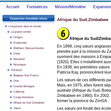
Accueil
Fondatrices
Mission/Ministère
Expansio
Expansion mondiale menu
Afrique du Sud-Zimbabwe
L'expansion dans le monde
La graine semée
Orégon
Afrique du Sud/Zimb
Guatemala
En 1899, cinq sœurs anglaise
Waltham, Massachusetts
prendre part à la mission du 
Chine
ouvrirent des maisons à Empa
Maryland
(1920). Elles s’installèrent a
Nicaragua
En 1938, les premières sœurs
Floraison
Patricia Kay, prononcèrent leu
Belgique Sud-France
Les sœurs de ces différents pa
Ohio
Mais, en 1975, elles furent sép
Grande-Bretagne
australe (Afrique du Sud, Bot
Californie
Zimbabwe en 1980). En 2002, 
Congo-Kinshasa
former la province du ZimSA.
Afrique du Sud-Zimbabwe
Les sœurs ont fondé des école
Japon