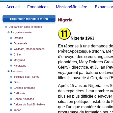
Accueil
Fondatrices
Mission/Ministère
Expansio
Expansion mondiale menu
Nigeria
L'expansion dans le monde
La graine semée
Nigeria 1963
Orégon
Guatemala
En réponse à une demande de
Waltham, Massachusetts
Préfet Apostolique d’Ilorin, M
Chine
d’envoyer des sœurs anglaises
Maryland
pionnières, Mary Dolores Greal
Nicaragua
Gielty), directrice, et Julian 
Floraison
voyagèrent par bateau de Live
Belgique Sud-France
filles fut ouverte à Oro, dans l
Ohio
Après 15 ans au Nigeria, les 
Grande-Bretagne
des expatriées. Leur nombre va
Californie
plus en plus difficile d’envoy
Congo-Kinshasa
situation politique instable du
Afrique du Sud-Zimbabwe
que l’unique manière de continu
Japon
programme de formation pour d