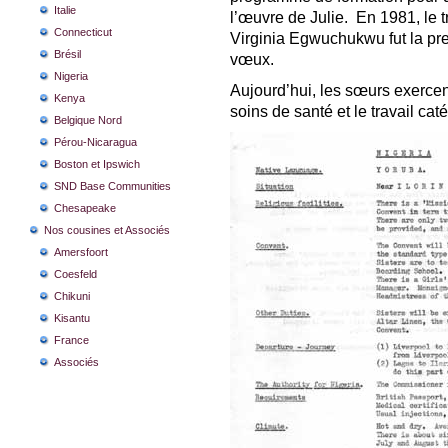
Italie
l’œuvre de Julie. En 1981, le 
Connecticut
Virginia Egwuchukwu fut la pr
Brésil
vœux.
Nigeria
Aujourd’hui, les sœurs exercen
Kenya
soins de santé et le travail cat
Belgique Nord
Pérou-Nicaragua
Boston et Ipswich
SND Base Communities
Chesapeake
Nos cousines et Associés
Amersfoort
Coesfeld
Chikuni
Kisantu
France
Associés